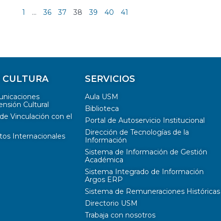
1
…
36
37
38
39
40
41
Y CULTURA
SERVICIOS
unicaciones
Aula USM
ensión Cultural
Biblioteca
de Vinculación con el
Portal de Autoservicio Institucional
Dirección de Tecnologías de la
tos Internacionales
Información
Sistema de Información de Gestión
Académica
Sistema Integrado de Información
Argos ERP
Sistema de Remuneraciones Históricas
Directorio USM
Trabaja con nosotros