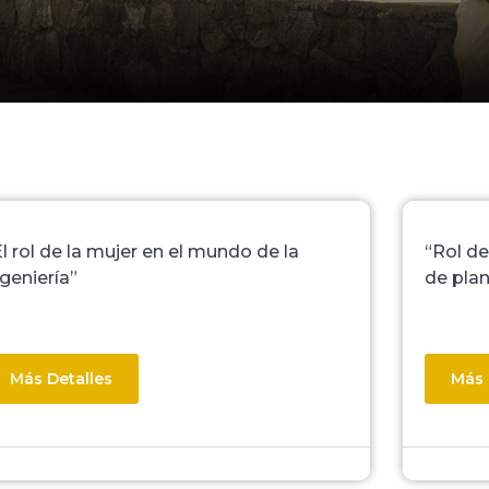
El rol de la mujer en el mundo de la
“Rol de
ngeniería”
de pla
Más Detalles
Más 