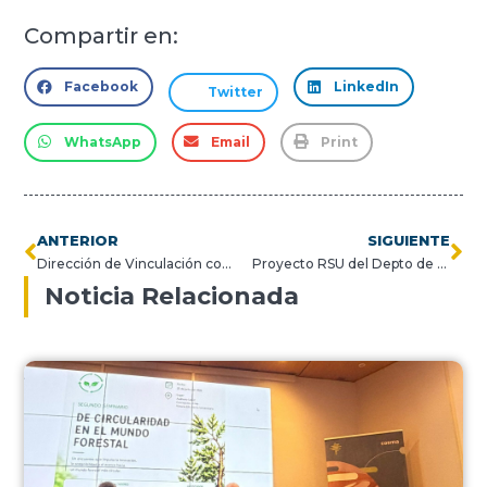
Compartir en:
Facebook
LinkedIn
Twitter
WhatsApp
Email
Print
ANTERIOR
SIGUIENTE
Dirección de Vinculación con el Medio llama a estudiantes y departamentos a participar de proyectos de impacto social
Proyecto RSU del Depto de Química y Medio Ambiente USM dirigido a emprendedores del rubro alimenticio finaliza con ceremonia de cierre
Noticia Relacionada