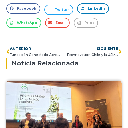
Facebook
LinkedIn
Twitter
WhatsApp
Email
Print
ANTERIOR
SIGUIENTE
Fundación Conectado Aprendo y USM se unen para potenciar tutorías e ir en apoyo de escolares en lenguaje y matemáticas
Technovation Chile y la USM: estudiantes impulsan el talento femenino en tecnología y ya preparan una nueva convocatoria de voluntariado
Noticia Relacionada