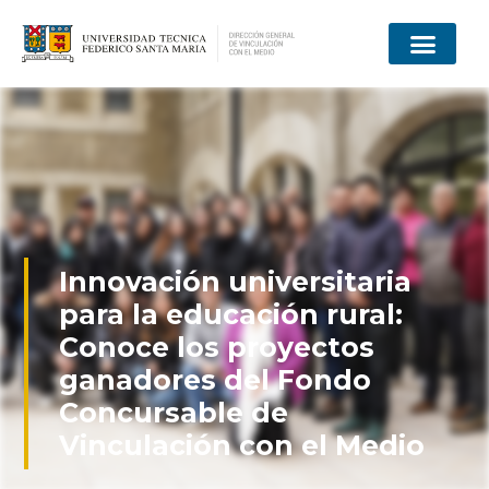
Innovación universitaria
para la educación rural:
Conoce los proyectos
ganadores del Fondo
Concursable de
Vinculación con el Medio