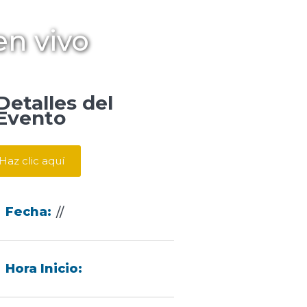
en vivo
Detalles del
Evento
Haz clic aquí
Fecha:
//
Hora Inicio: