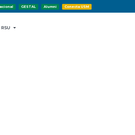
acional
GESTAL
Alumni
Conecta USM
RSU