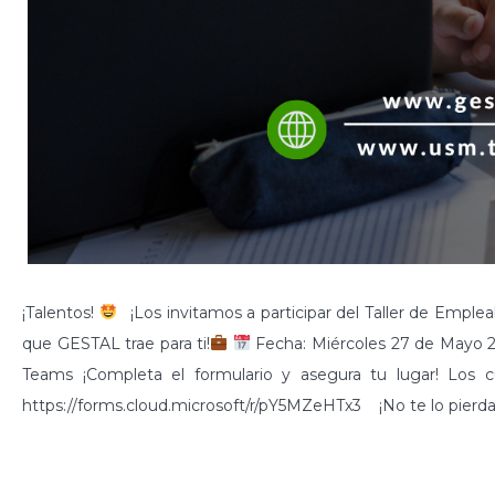
¡Talentos!
¡Los invitamos a participar del Taller de Empleabi
que GESTAL trae para ti!
Fecha: Miércoles 27 de Mayo
Teams ¡Completa el formulario y asegura tu lugar! Los 
https://forms.cloud.microsoft/r/pY5MZeHTx3 ¡No te lo pier