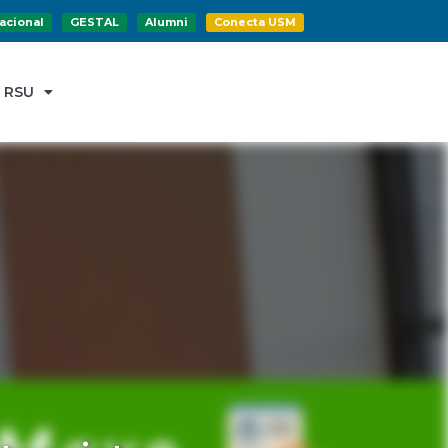
acional
GESTAL
Alumni
Conecta USM
RSU