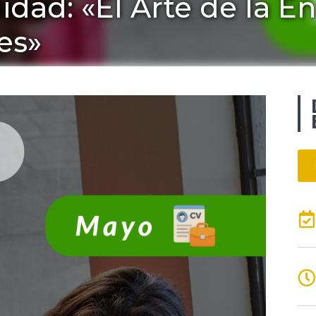
dad: «El Arte de la En
es»