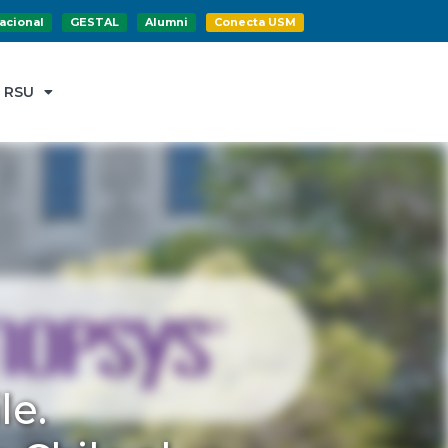
acional
GESTAL
Alumni
Conecta USM
RSU
le.