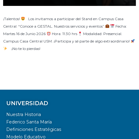
¡Talentos!
Los invitamos a participar del Stand en Campus Casa
Central: “Conoce a GESTAL. Nuestros servicios y eventos”.
Fecha:
Martes 16 de Junio 2026
Hora: 11:30 hrs
Modalidad: Presencial.
Campus Casa Central USM. ¡Participa y sé parte de algo extraordinario!
¡No te lo pierdas!
UNIVERSIDAD
Nuestra Historia
Federico Santa María
Definiciones Estratégicas
Modelo Educativo