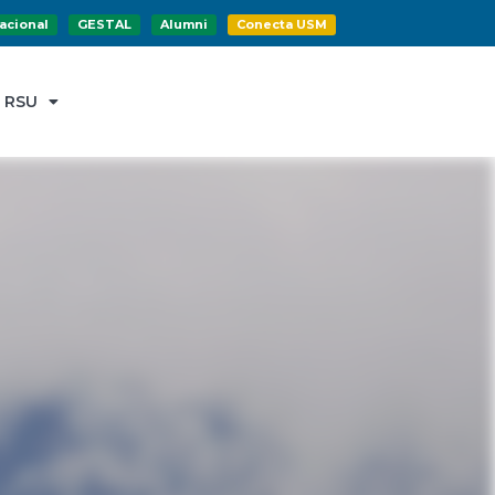
acional
GESTAL
Alumni
Conecta USM
RSU